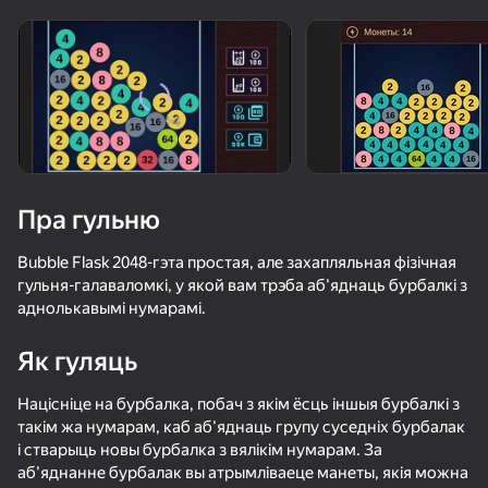
«не гуляе»
Паглядзець
Пра гульню
Bubble Flask 2048-гэта простая, але захапляльная фізічная
гульня-галаваломкі, у якой вам трэба аб'яднаць бурбалкі з
аднолькавымі нумарамі.
Як гуляць
Націсніце на бурбалка, побач з якім ёсць іншыя бурбалкі з
такім жа нумарам, каб аб'яднаць групу суседніх бурбалак
62
50+ лепшых гульняў, у якія гуляюць

60
60
52
і стварыць новы бурбалка з вялікім нумарам. За
нават тыя, хто «не гуляе»
Воздушные Шарики: Надуть и НЕ Лопать!
Майнкрафт Дробилка
Gun Clone: Слияние Пушек и Карт
Cookie Click
аб'яднанне бурбалак вы атрымліваеце манеты, якія можна