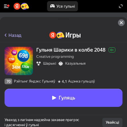
Усе гульні
Назад
Гульня Шарики в колбе 2048
0+
Creative programming
Шарыкі
Казуальныя
Рэйтынг Яндэкс Гульняў
Ацэнка гульцоў
70
4,1
Гуляць
50+ лепшых гульняў,

Уваход з лагінам надзейна захавае прагрэс
у якія гуляюць

Увайсці
і дасягненні ў гульні
нават тыя, хто
