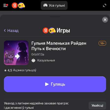
Усе гульні
Назад
Гульня Маленькая Райден
16+
Путь к Вечности
0rbiX13a
Казуальныя
Ацэнка гульцоў
4,5
Гуляць
Уваход з лагінам надзейна захавае прагрэс
Увайсці
і дасягненні ў гульні