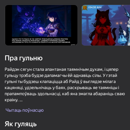
Павярніце прыладу
Гульня працуе толькі ў гарызантальнай
арыентацыі
Пра гульню
Райдэн сягун стала апантаная таямнічым духам, і цяпер
гульцу трэба будзе дапамагчы ёй аднавіць сілы. У гэтай
гульні ты будзеш клапаціцца аб Райд ў выглядзе мілага
кацяняці, удзельнічаць у баях, раскрываць яе таямніцы і
прапампоўваць здольнасці, каб яна змагла абараніць сваю
краіну.
ГУЛЯЦЬ
Атрымай абедзве канцоўкі, якія залежаць ад тваёй
Чытаць поўнасцю
фінальнай сілы!
Кликер з элементамі візуальнай навелы з персанажамі з
Як гуляць
Genshin Impact, захапляльныя сюжэтныя павароты, бітвы -