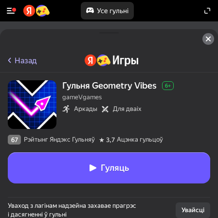
Усе гульні
Назад
Гульня Geometry Vibes
6+
gameVgames
Аркады
Для дваіх
Рэйтынг Яндэкс Гульняў
Ацэнка гульцоў
67
3,7
Гуляць
Уваход з лагінам надзейна захавае прагрэс
Увайсці
і дасягненні ў гульні