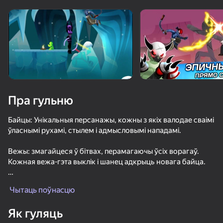
Павярніце прыладу
Гульня працуе толькі ў гарызантальнай
арыентацыі
Пра гульню
Байцы: Унікальныя персанажы, кожны з якіх валодае сваімі
ўласнымі рухамі, стылем і адмысловымі нападамі.
Вежы: змагайцеся ў бітвах, перамагаючы ўсіх ворагаў.
Кожная вежа-гэта выклік і шанец адкрыць новага байца.
ГУЛЯЦЬ
Эфекты: дрыгаценне камеры, ўспышкі, маштабаванне,
Чытаць поўнасцю
анімацыя і спецэфекты робяць кожную атаку
77
84
81
87
захапляльнай.
Як гуляць
Битва красно-синих агентов
Аура Шлепка
DTA 6