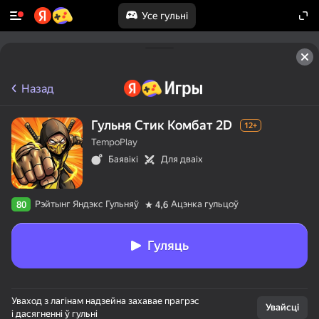
Усе гульні
Назад
Гульня Стик Комбат 2D
12+
TempoPlay
Баявікі
Для дваіх
Рэйтынг Яндэкс Гульняў
Ацэнка гульцоў
80
4,6
Гуляць
Уваход з лагінам надзейна захавае прагрэс
Увайсці
і дасягненні ў гульні