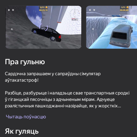
Павярніце прыладу
Гульня працуе толькі ў гарызантальнай
арыентацыі
Пра гульню
Сардэчна запрашаем у сапраўдны сімулятар
аўтакатастроф!
Разбіце, разбурыце і наладзьце свае транспартныя сродкі
ў гіганцкай пясочніцы з адчыненым мірам. Адчуеце
рэалістычныя пашкоджанні-назірайце, як у жорсткіх
ГУЛЯЦЬ
аварыях адлятаюць дзверы, змінаюцца капоты і
Чытаць поўнасцю
адвальваюцца колы.
68
71
72
71
Як гуляць
Car Crash Test
Праязджайце праз зоны, запоўненыя інструментамі
Симулятор автошколы
Шашки по Питеру или Арабский дрифт