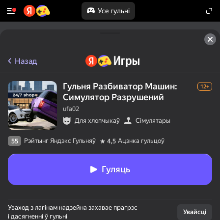
Усе гульні
Назад
Гульня Разбиватор Машин:
12+
Симулятор Разрушений
ufa02
Для хлопчыкаў
Сімулятары
Рэйтынг Яндэкс Гульняў
Ацэнка гульцоў
55
4,5
Гуляць
Уваход з лагінам надзейна захавае прагрэс
Увайсці
і дасягненні ў гульні