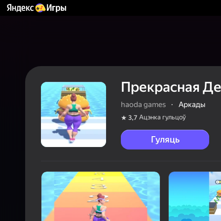
Прекрасная Д
haoda games
·
Аркады
Ацэнка гульцоў
3,7
Гуляць