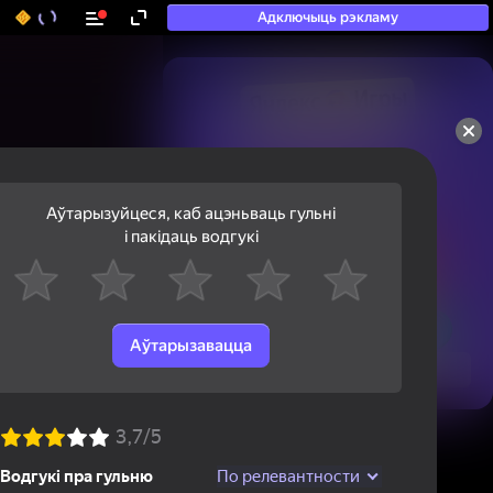
Адключыць рэкламу
50+ тап-гульняў, у якія

гуляюць нават тыя, хто

«не гуляе»
Аўтарызуйцеся, каб ацэньваць гульні
і пакідаць водгукі
Аўтарызавацца
Паглядзець