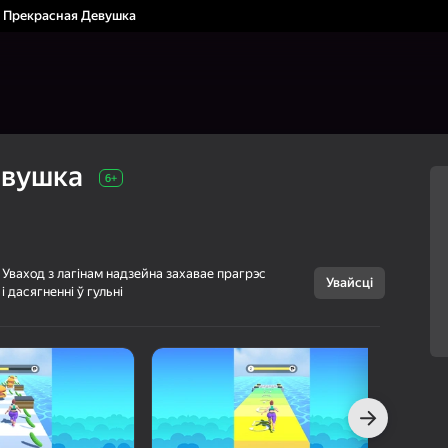
Прекрасная Девушка
евушка
6+
Уваход з лагінам надзейна захавае прагрэс
Увайсці
і дасягненні ў гульні
Скасаваць
Прекрасная
6+
Девушка
haoda games
Аркады