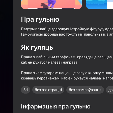
3,7
Ацэнк
Уваход з л
захавае пра
Пра гульню
ў гульні
Падтрымлівайце здаровую і стройную фігуру ў адве
Гамбургеры зробяць вас тоўстымі і павольнымі, а аг
Як гуляць
Праца з мабільным тэлефонам: правядзіце пальцам 
Б
каб ён рухаўся налева і направа.
Праца з кампутарам: націсніце левую кнопку мышы н
кіраваць персанажам, каб ён рухаўся налева і напр
3d
без рэгістрацыі
без спампоўвання
дэ
Інфармацыя пра гульню