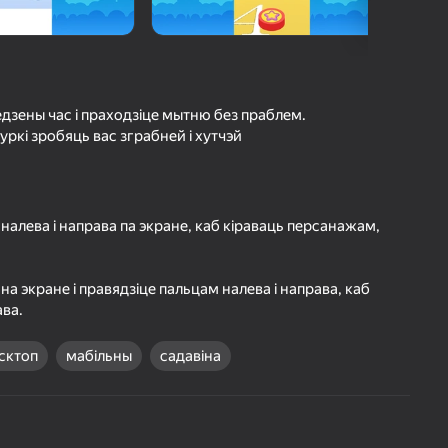
а гульцоў
агінам надзейна
Увайсці
грэс і дасягненні
дзены час і праходзіце мытню без праблем.
уркі зробяць вас зграбней і хутчэй
Гуляць
налева і направа па экране, каб кіраваць персанажам,
ольш падрабязна аб гульні
а экране і правядзіце пальцам налева і направа, каб
ава.
сктоп
мабільны
садавіна