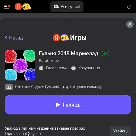
Усе гульні
Назад
Гульня 2048 Мармелад
0+
Ratata-dev
Галаваломкі
Казуальныя
Рэйтынг Яндэкс Гульняў
Ацэнка гульцоў
32
4,4
Гуляць
Уваход з лагінам надзейна захавае прагрэс
Увайсці
і дасягненні ў гульні