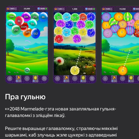
Загрузка
Пра гульню
🍬2048 Marmelade-гэта новая захапляльная гульня-
галаваломкі з зліццём лікаў.
Решите вырашыце галаваломку, страляючы мяккімі
шарыкамі, каб злучыць жэле цукеркі з адпаведнымі